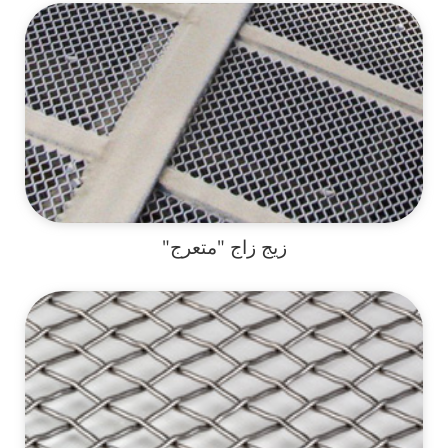
زيج زاج "متعرج"