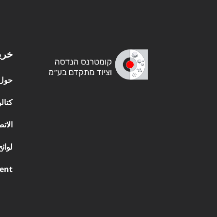
خري
حول
كتال
الاتص
لوائ
ment