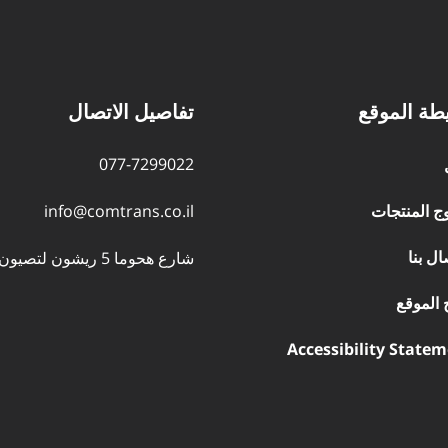
طة الموقع
تفاصيل الاتصال
077-7299022
وج المنتجات
info@comtrans.co.il
ال بنا
شارع هحوما 5 ريشون لتصيون
ح الموقع
Accessibility State